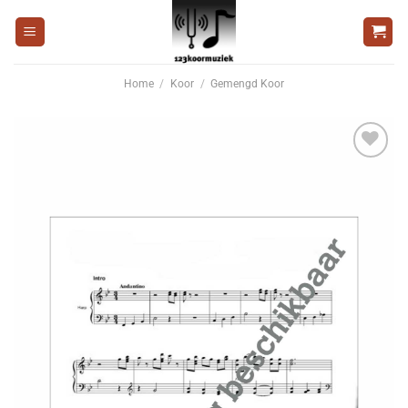
Ga
naar
inhoud
Home
/
Koor
/
Gemengd Koor
Voeg
toe aan
wenslijst