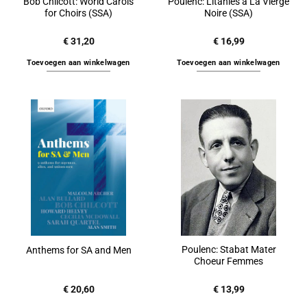
Bob Chilcott: World Carols
Poulenc: Litanies à La Vierge
for Choirs (SSA)
Noire (SSA)
€
31,20
€
16,99
Toevoegen aan winkelwagen
Toevoegen aan winkelwagen
Poulenc: Stabat Mater
Anthems for SA and Men
Choeur Femmes
€
20,60
€
13,99