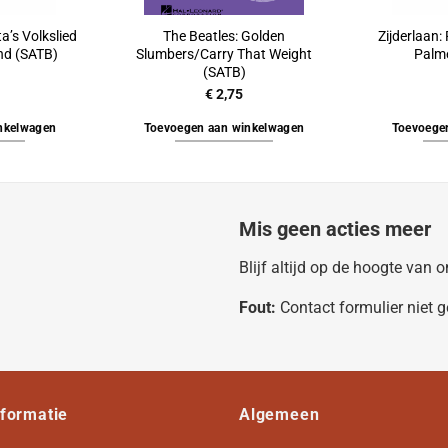
a’s Volkslied
The Beatles: Golden
Zijderlaan:
and (SATB)
Slumbers/Carry That Weight
Palm
(SATB)
€
2,75
nkelwagen
Toevoegen aan winkelwagen
Toevoege
Mis geen acties meer
Blijf altijd op de hoogte van
Fout:
Contact formulier niet 
nformatie
Algemeen