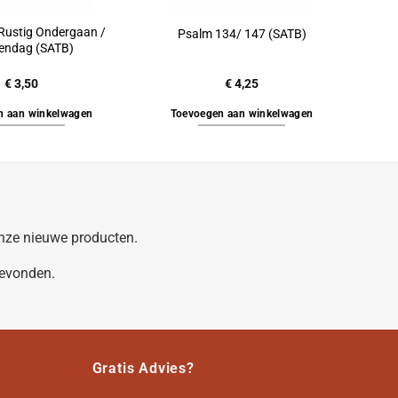
 Rustig Ondergaan /
Psalm 134/ 147 (SATB)
endag (SATB)
€
3,50
€
4,25
n aan winkelwagen
Toevoegen aan winkelwagen
 onze nieuwe producten.
gevonden.
Gratis Advies?