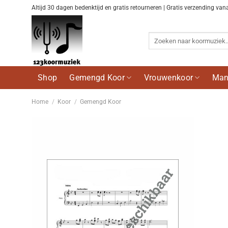
Ga
Altijd 30 dagen bedenktijd en gratis retourneren | Gratis verzending van
naar
inhoud
Zoeken
naar:
Shop
Gemengd Koor
Vrouwenkoor
Man
Home
/
Koor
/
Gemengd Koor
Voeg
toe aan
wenslijst