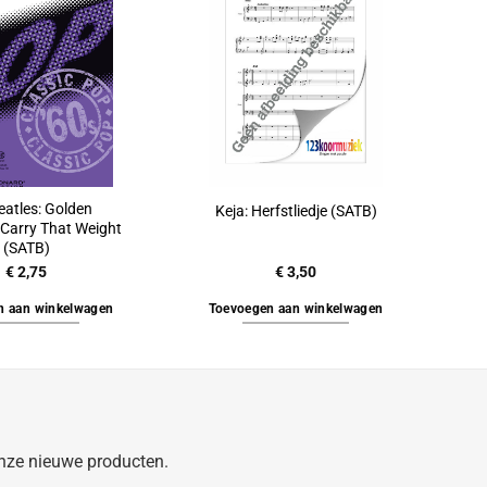
eatles: Golden
Keja: Herfstliedje (SATB)
Carry That Weight
(SATB)
€
2,75
€
3,50
n aan winkelwagen
Toevoegen aan winkelwagen
 onze nieuwe producten.