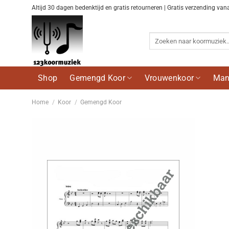
Ga
Altijd 30 dagen bedenktijd en gratis retourneren | Gratis verzending van
naar
inhoud
Zoeken
naar:
Shop
Gemengd Koor
Vrouwenkoor
Man
Home
/
Koor
/
Gemengd Koor
Voeg
toe aan
wenslijst