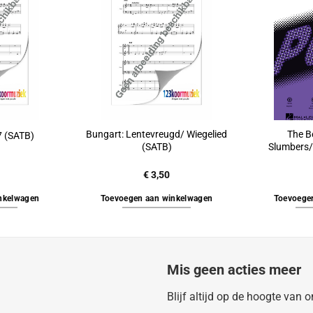
Bungart: Lentevreugd/ Wiegelied
The B
7 (SATB)
(SATB)
Slumbers/
€
3,50
nkelwagen
Toevoegen aan winkelwagen
Toevoege
Mis geen acties meer
Blijf altijd op de hoogte van