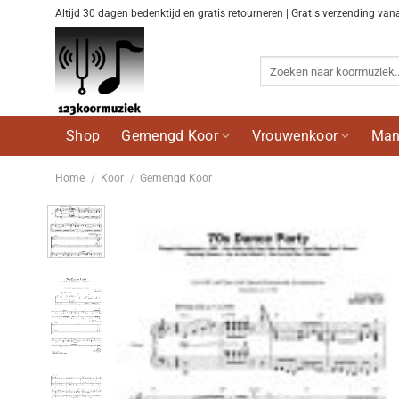
Ga
Altijd 30 dagen bedenktijd en gratis retourneren | Gratis verzending van
naar
inhoud
Zoeken
naar:
Shop
Gemengd Koor
Vrouwenkoor
Man
Home
/
Koor
/
Gemengd Koor
Voeg
toe aan
wenslijst