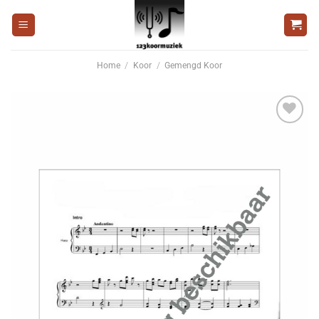
Ga
naar
inhoud
Home
/
Koor
/
Gemengd Koor
Voeg
toe aan
wenslijst