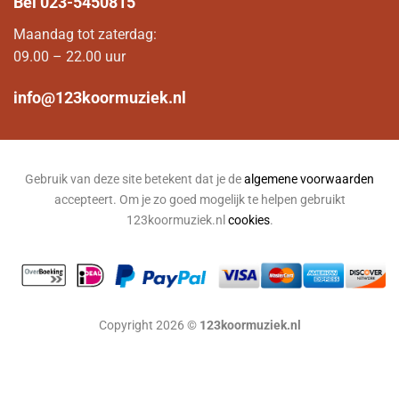
Bel
023-5450815
Maandag tot zaterdag:
09.00 – 22.00 uur
info@123koormuziek.nl
Gebruik van deze site betekent dat je de
algemene voorwaarden
accepteert. Om je zo goed mogelijk te helpen gebruikt
123koormuziek.nl
cookies
.
Copyright 2026 ©
123koormuziek.nl