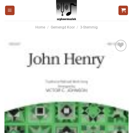
Ga
naar
inhoud
Home
/
Gemengd Koor
/
3-Stemmig
Voeg
toe aan
wenslijst