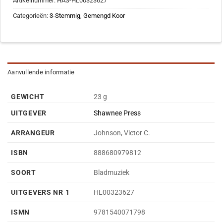
Artikelnummer:
HAS-HL00323627
Categorieën:
3-Stemmig
,
Gemengd Koor
Aanvullende informatie
GEWICHT
23 g
UITGEVER
Shawnee Press
ARRANGEUR
Johnson, Victor C.
ISBN
888680979812
SOORT
Bladmuziek
UITGEVERS NR 1
HL00323627
ISMN
9781540071798