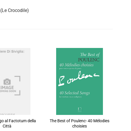
(Le Crocodile)
go al Factotum della
The Best of Poulenc- 40 Mélodies
Città
choisies