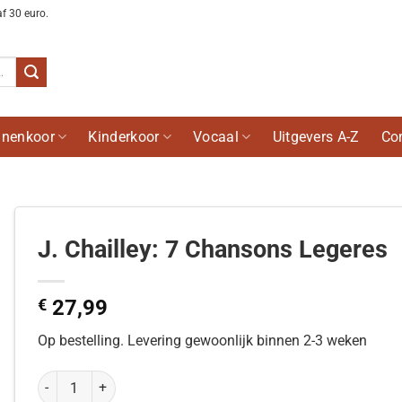
af 30 euro.
nenkoor
Kinderkoor
Vocaal
Uitgevers A-Z
Co
J. Chailley: 7 Chansons Legeres
€
27,99
Op bestelling. Levering gewoonlijk binnen 2-3 weken
J. Chailley: 7 Chansons Legeres aantal