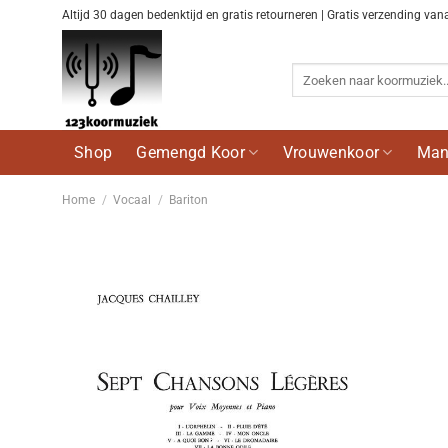
Ga
Altijd 30 dagen bedenktijd en gratis retourneren | Gratis verzending van
naar
inhoud
Zoeken
naar:
Shop
Gemengd Koor
Vrouwenkoor
Man
Home
/
Vocaal
/
Bariton
Voeg
toe aan
wenslijst