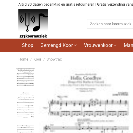
Ga
Altijd 30 dagen bedenktijd en gratis retourneren | Gratis verzending van
naar
inhoud
Zoeken
naar:
Shop
Gemengd Koor
Vrouwenkoor
Man
Home
/
Koor
/
Showtrax
Voeg
toe aan
wenslijst