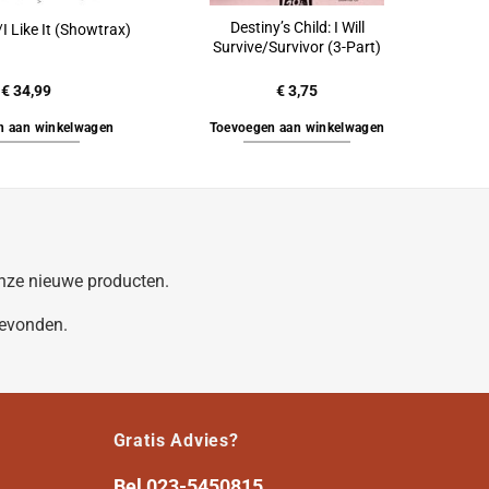
Destiny’s Child: I Will
 Like It (Showtrax)
Survive/Survivor (3-Part)
€
34,99
€
3,75
n aan winkelwagen
Toevoegen aan winkelwagen
 onze nieuwe producten.
gevonden.
Gratis Advies?
Bel
023-5450815