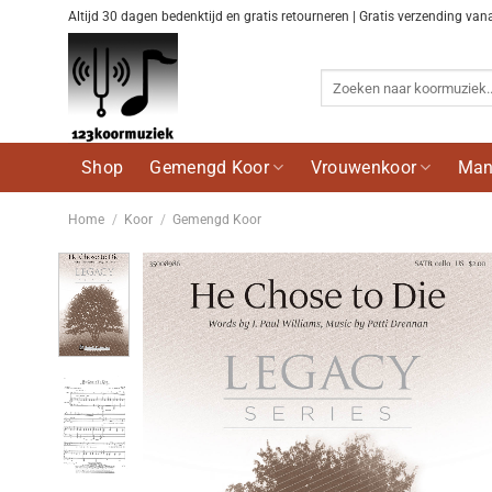
Ga
Altijd 30 dagen bedenktijd en gratis retourneren | Gratis verzending van
naar
inhoud
Zoeken
naar:
Shop
Gemengd Koor
Vrouwenkoor
Man
Home
/
Koor
/
Gemengd Koor
Voeg
toe aan
wenslijst