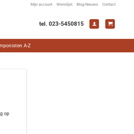
Mijn account
Wenslijst
Blog-Nieuws
Contact
tel. 023-5450815
mponisten A-Z
ng op