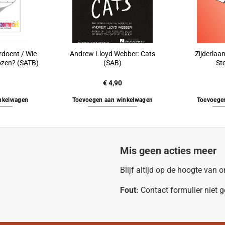
ardoent / Wie
Andrew Lloyd Webber: Cats
Zijderlaa
ozen? (SATB)
(SAB)
St
€
4,90
nkelwagen
Toevoegen aan winkelwagen
Toevoege
Mis geen acties meer
Blijf altijd op de hoogte van
Fout:
Contact formulier niet 