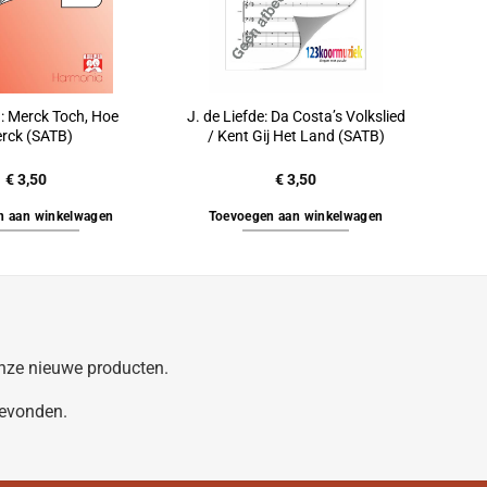
n: Merck Toch, Hoe
J. de Liefde: Da Costa’s Volkslied
erck (SATB)
/ Kent Gij Het Land (SATB)
€
3,50
€
3,50
n aan winkelwagen
Toevoegen aan winkelwagen
 onze nieuwe producten.
gevonden.