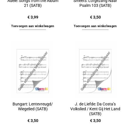
Adele: Songs from the Album
Smeets: Lofgezang Naar
21 (SATB)
Psalm 103 (SATB)
€
3,99
€
3,50
Toevoegen aan winkelwagen
Toevoegen aan winkelwagen
Bungart: Lentevreugd/
J. de Liefde: Da Costa’s
Wiegelied (SATB)
Volkslied / Kent Gij Het Land
(SATB)
€
3,50
€
3,50