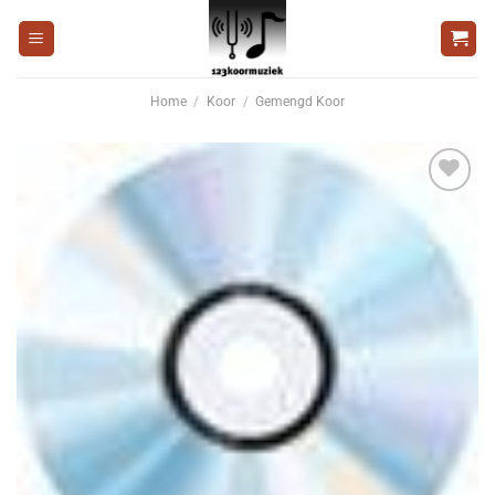
Ga
naar
inhoud
Home
/
Koor
/
Gemengd Koor
Voeg
toe aan
wenslijst