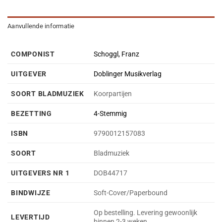
Aanvullende informatie
COMPONIST
Schoggl, Franz
UITGEVER
Doblinger Musikverlag
SOORT BLADMUZIEK
Koorpartijen
BEZETTING
4-Stemmig
ISBN
9790012157083
SOORT
Bladmuziek
UITGEVERS NR 1
DOB44717
BINDWIJZE
Soft-Cover/Paperbound
Op bestelling. Levering gewoonlijk
LEVERTIJD
binnen 2-3 weken