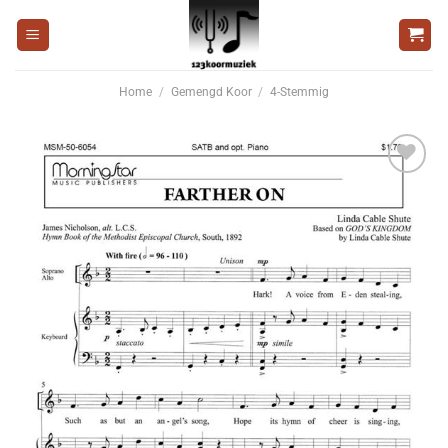
Ga
naar
inhoud
Home
/
Gemengd Koor
/
4-Stemmig
Voeg
toe aan
wenslijst