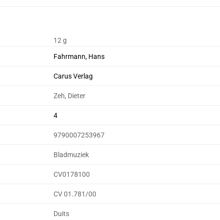
12 g
Fahrmann, Hans
Carus Verlag
Zeh, Dieter
4
9790007253967
Bladmuziek
CV0178100
CV 01.781/00
Duits