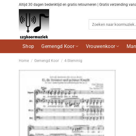
Ga
Altijd 30 dagen bedenktijd en gratis retourneren | Gratis verzending van
naar
inhoud
Zoeken
naar:
Shop
Gemengd Koor
Vrouwenkoor
Man
Home
/
Gemengd Koor
/
4-Stemmig
Voeg
toe aan
wenslijst