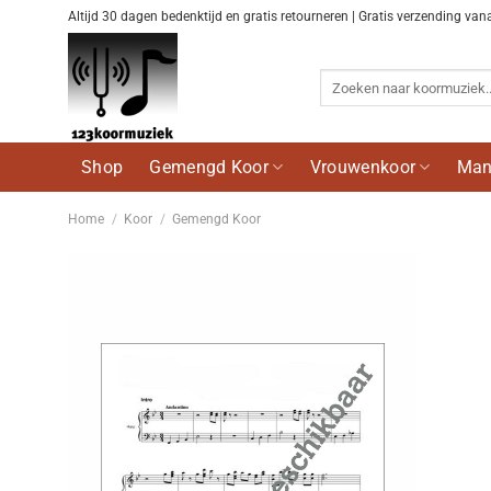
Ga
Altijd 30 dagen bedenktijd en gratis retourneren | Gratis verzending van
naar
inhoud
Zoeken
naar:
Shop
Gemengd Koor
Vrouwenkoor
Man
Home
/
Koor
/
Gemengd Koor
Voeg
toe aan
wenslijst