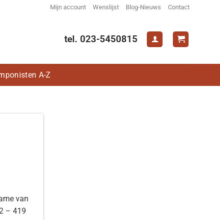
Mijn account
Wenslijst
Blog-Nieuws
Contact
tel. 023-5450815
mponisten A-Z
name van
42 – 419