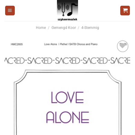
Ga
naar
inhoud
Home
/
Gemengd Koor
/
4-Stemmig
Voeg
toe aan
wenslijst