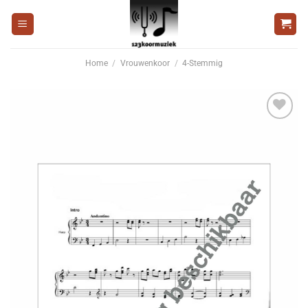
Ga
naar
inhoud
Home
/
Vrouwenkoor
/
4-Stemmig
Voeg
toe aan
wenslijst