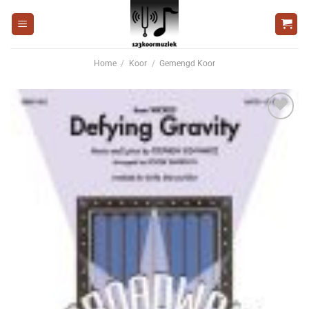
Ga
naar
inhoud
Home
/
Koor
/
Gemengd Koor
Voeg
toe aan
wenslijst