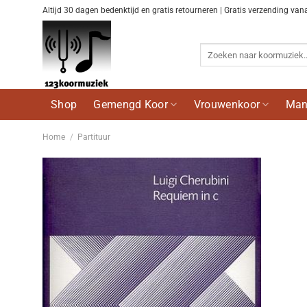
Ga
Altijd 30 dagen bedenktijd en gratis retourneren | Gratis verzending van
naar
inhoud
Zoeken
naar:
Shop
Gemengd Koor
Vrouwenkoor
Man
Home
/
Partituur
Voeg
toe aan
wenslijst