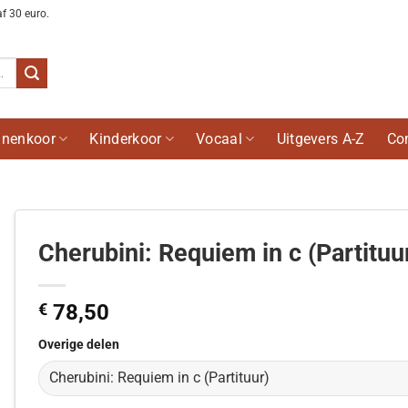
af 30 euro.
nenkoor
Kinderkoor
Vocaal
Uitgevers A-Z
Co
Cherubini: Requiem in c (Partituu
€
78,50
Overige delen