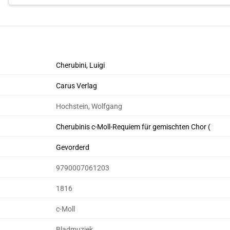
Cherubini, Luigi
Carus Verlag
Hochstein, Wolfgang
Cherubinis c-Moll-Requiem für gemischten Chor (
Gevorderd
9790007061203
1816
c-Moll
Bladmuziek