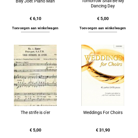
Tomorrow Shall Be My
Billy Joel: Piano Man
Dancing Day
€
6,10
€
5,00
Toevoegen aan winkelwagen
Toevoegen aan winkelwagen
The strife is o’er
Weddings For Choirs
€
5,00
€
31,90