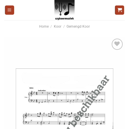
Ga
naar
inhoud
Home
/
Koor
/
Gemengd Koor
Voeg
toe aan
wenslijst