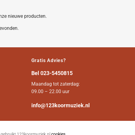
 onze nieuwe producten.
gevonden.
Gratis Advies?
Bel
023-5450815
Maandag tot zaterdag:
09.00 – 22.00 uur
info@123koormuziek.nl
n gebruikt 123koormuziek.nl
cookies
.