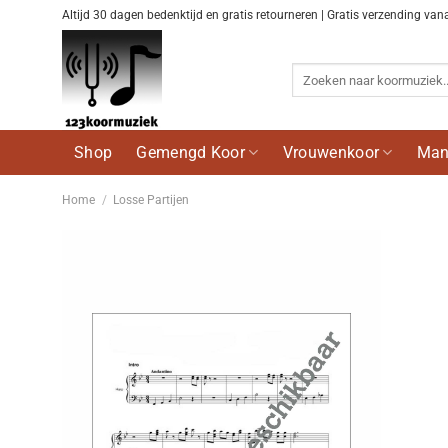
Ga
Altijd 30 dagen bedenktijd en gratis retourneren | Gratis verzending van
naar
inhoud
Zoeken
naar:
Shop
Gemengd Koor
Vrouwenkoor
Man
Home
/
Losse Partijen
Voeg
toe aan
wenslijst