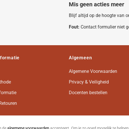
Mis geen acties meer
Blijf altijd op de hoogte van
Fout:
Contact formulier niet 
nformatie
Algemeen
Algemene Voorwaarden
thode
Privacy & Veiligheid
formatie
Docenten bestellen
Retouren
je de
algemene voorwaarden
accepteert. Om je zo goed mogelijk te helpe