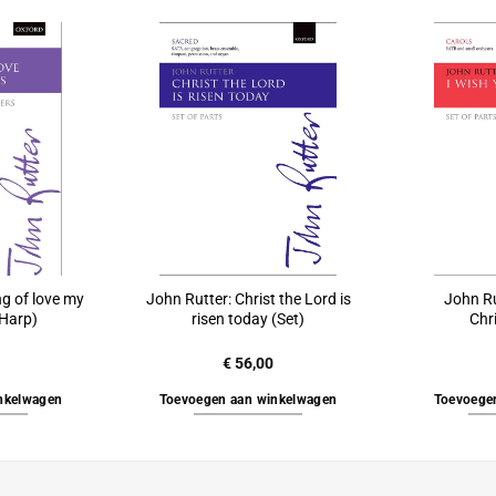
ng of love my
John Rutter: Christ the Lord is
John Ru
(Harp)
risen today (Set)
Chr
€
56,00
nkelwagen
Toevoegen aan winkelwagen
Toevoege