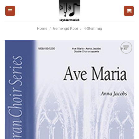
Ga
naar
inhoud
Home
/
Gemengd Koor
/
4-Stemmig
Voeg
toe aan
wenslijst