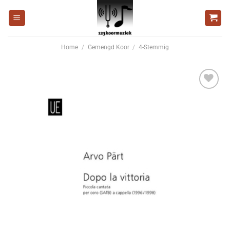
Ga
naar
inhoud
Home
/
Gemengd Koor
/
4-Stemmig
Voeg
toe aan
wenslijst