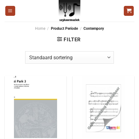
Ga
naar
inhoud
Home
/
Product Periode
/
Contempory
FILTER