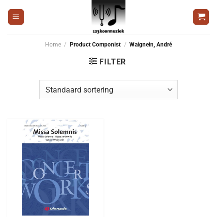
Ga
naar
inhoud
Home
/
Product Componist
/
Waignein, André
FILTER