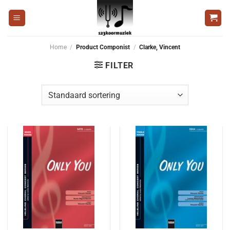
Ga
naar
inhoud
Home
/
Product Componist
/
Clarke, Vincent
FILTER