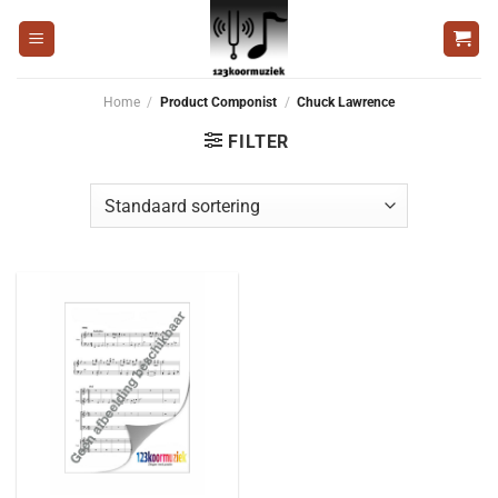
Ga
naar
inhoud
Home
/
Product Componist
/
Chuck Lawrence
FILTER