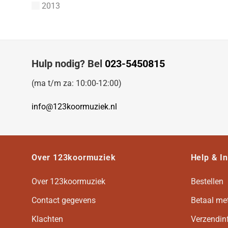
1-Stemmig
York, David Stanley
2013
Yon, Pietro A.
Yi, Chen
Yehudi Wyner
Yancy, Marvin
Hulp nodig? Bel
023-5450815
Xenakis, Iannis
Xavier Montsalvatage
(ma t/m za: 10:00-12:00)
Wynette, Tammy
Wykoff, John
info@123koormuziek.nl
Wurf, Van de
Wright, Thomas
Wright, Reginal
Woolrich, John
Over 123koormuziek
Help & I
Woodward, R.
Woodward, George Ratcliffe
Over 123koormuziek
Bestellen
Woodgate, Leslie
Contact gegevens
Betaal me
Wood, John
Wood, Charles
Klachten
Verzendin