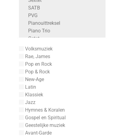
Sextet
Zbigniew Preisner
SATB
Zaninelli, Luigi
PVG
Zaninelli
Pianouittreksel
Zambarano, Alfred Pasquale
Piano Trio
Zaino, Jack
Octet
Z. Randall Stroope
Kwintet
Yves Duteil
Volksmuziek
Kwartet
Yskes-Kooger, E.
Rae, James
Duet Fluit
Yrjö Kilpinen
Pop en Rock
Duet Altblokfluit
Youtz, Gregory
Pop & Rock
Duet
Young, Victor
New-Age
8-Stemmig
Young, Toby
Latin
6-Stemmig
Young, Philip
Klassiek
5-Stemmig
Young, Gordon
Jazz
4-Stemmig
Young, George A.
Hymnes & Koralen
3-Stemming
Young
Gospel en Spiritual
3-Stemmig
Youmans, Vincent
Geestelijke muziek
2-Stemmig
York, Terry
Avant-Garde