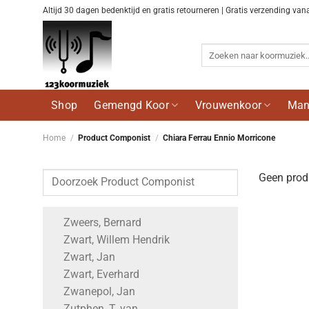
Ga
Altijd 30 dagen bedenktijd en gratis retourneren | Gratis verzending van
naar
inhoud
Zoeken
naar:
Shop
Gemengd Koor
Vrouwenkoor
Man
Home
/
Product Componist
/
Chiara Ferrau Ennio Morricone
Geen produ
Zweers, Bernard
Zwart, Willem Hendrik
Zwart, Jan
Zwart, Everhard
Zwanepol, Jan
Zutphen, T. van