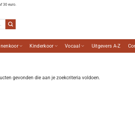
af 30 euro.
nenkoor
Kinderkoor
Vocaal
Uitgevers A-Z
Co
cten gevonden die aan je zoekcriteria voldoen.