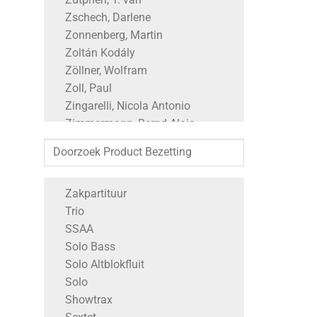
Zschech, Darlene
Zonnenberg, Martin
Zoltán Kodály
Zöllner, Wolfram
Zoll, Paul
Zingarelli, Nicola Antonio
Zimmermann, Bernd Alois
Zimmer, Hans
Zielinsky, Nikolaus
Zhang, Ying
Zakpartituur
Zemlinsky, Alexander
Trio
Zeller, Carl
SSAA
Zelenka, Jan Dismas
Solo Bass
Zegree, Steve
Solo Altblokfluit
Zedd, Maren Morris & Grey
Solo
Zechner, Johann Georg
Showtrax
Zebulon M. Highben