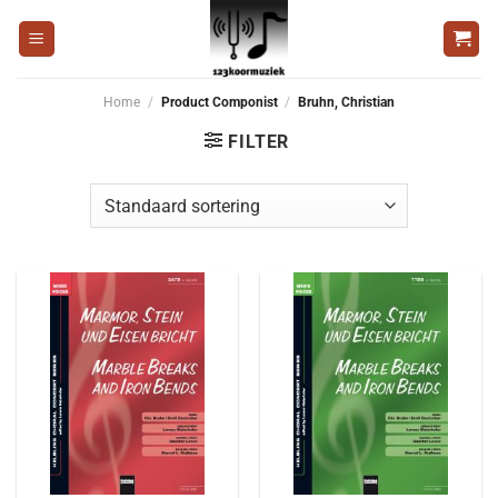
Ga
naar
inhoud
Home
/
Product Componist
/
Bruhn, Christian
FILTER