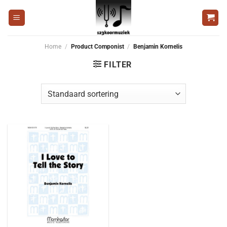
Ga
naar
inhoud
Home
/
Product Componist
/
Benjamin Kornelis
FILTER