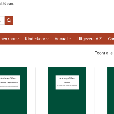
af 30 euro.
nenkoor
Kinderkoor
Vocaal
Uitgevers A-Z
Co
Toont alle 