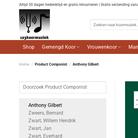
Ga
Altijd 30 dagen bedenktijd en gratis retourneren | Gratis verzending van
naar
inhoud
Zoeken
naar:
Shop
Gemengd Koor
Vrouwenkoor
Man
Home
/
Product Componist
/
Anthony Gilbert
Anthony Gilbert
Zweers, Bernard
Zwart, Willem Hendrik
Zwart, Jan
Zwart, Everhard