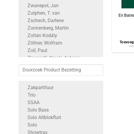
Zwanepol, Jan
Zutphen, T. van
En Bate
Zschech, Darlene
Zonnenberg, Martin
Zoltán Kodály
Toevoeg
Zöllner, Wolfram
Zoll, Paul
Zingarelli, Nicola Antonio
Zimmermann, Bernd Alois
Zimmer, Hans
Zielinsky, Nikolaus
Zakpartituur
Zhang, Ying
Trio
Zemlinsky, Alexander
SSAA
Zeller, Carl
Solo Bass
Zelenka, Jan Dismas
Solo Altblokfluit
Zegree, Steve
Solo
Zedd, Maren Morris & Grey
Showtrax
Zechner, Johann Georg