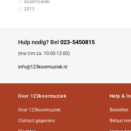
Avant-Garde
1-Stemmig
York, Terry
2013
York, David Stanley
Yon, Pietro A.
Yi, Chen
Yehudi Wyner
Hulp nodig? Bel
023-5450815
Yancy, Marvin
Xenakis, Iannis
(ma t/m za: 10:00-12:00)
Xavier Montsalvatage
Wynette, Tammy
info@123koormuziek.nl
Wykoff, John
Wurf, Van de
Wright, Thomas
Wright, Reginal
Over 123koormuziek
Help & I
Woolrich, John
Woodward, R.
Over 123koormuziek
Bestellen
Woodward, George Ratcliffe
Contact gegevens
Betaal me
Woodgate, Leslie
Wood, John