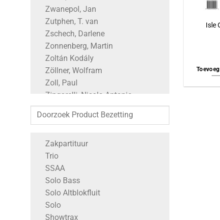
Zwanepol, Jan
Zutphen, T. van
Isle
Zschech, Darlene
Zonnenberg, Martin
Zoltán Kodály
Toevoeg
Zöllner, Wolfram
Zoll, Paul
Zingarelli, Nicola Antonio
Zimmermann, Bernd Alois
Zimmer, Hans
Zielinsky, Nikolaus
Zakpartituur
Zhang, Ying
Trio
Zemlinsky, Alexander
SSAA
Zeller, Carl
Solo Bass
Zelenka, Jan Dismas
Solo Altblokfluit
Zegree, Steve
Solo
Zedd, Maren Morris & Grey
Showtrax
Zechner, Johann Georg