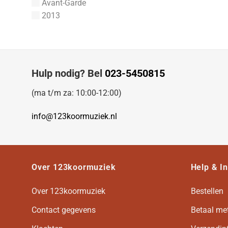
Avant-Garde
1-Stemmig
York, Terry
2013
York, David Stanley
Yon, Pietro A.
Yi, Chen
Yehudi Wyner
Hulp nodig? Bel
023-5450815
Yancy, Marvin
Xenakis, Iannis
(ma t/m za: 10:00-12:00)
Xavier Montsalvatage
Wynette, Tammy
info@123koormuziek.nl
Wykoff, John
Wurf, Van de
Wright, Thomas
Wright, Reginal
Over 123koormuziek
Help & I
Woolrich, John
Woodward, R.
Over 123koormuziek
Bestellen
Woodward, George Ratcliffe
Contact gegevens
Betaal me
Woodgate, Leslie
Wood, John