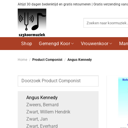
Ga
Altijd 30 dagen bedenktijd en gratis retourneren | Gratis verzending van
naar
inhoud
Zoeken
naar:
Shop
Gemengd Koor
Vrouwenkoor
Man
Home
/
Product Componist
/
Angus Kennedy
Angus Kennedy
Zweers, Bernard
Zwart, Willem Hendrik
Zwart, Jan
Zwart, Everhard