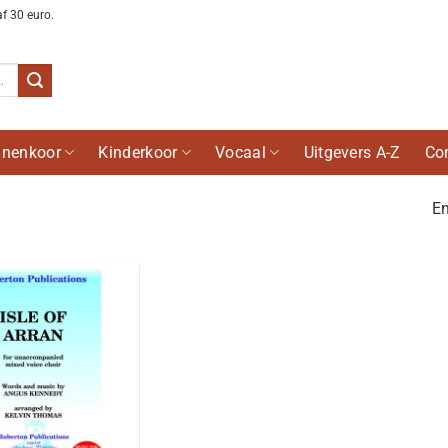
af 30 euro.
nenkoor
Kinderkoor
Vocaal
Uitgevers A-Z
Co
En