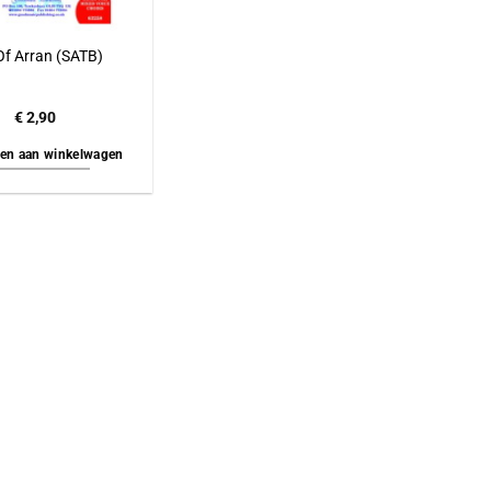
 Of Arran (SATB)
€
2,90
en aan winkelwagen