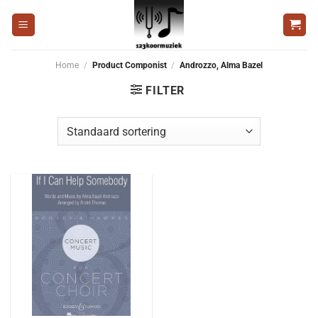
Ga
naar
inhoud
Home
/
Product Componist
/
Androzzo, Alma Bazel
FILTER